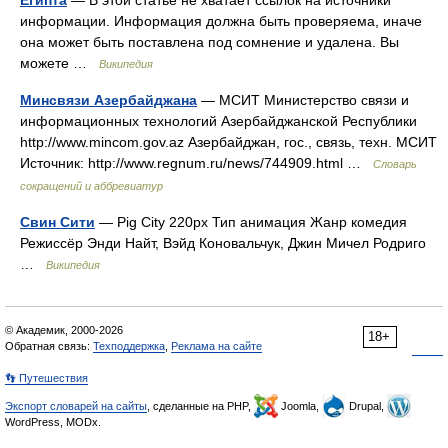
Египта
— В этой статье не хватает ссылок на источники
информации. Информация должна быть проверяема, иначе
она может быть поставлена под сомнение и удалена. Вы
можете …
Википедия
Минсвязи Азербайджана
— МСИТ Министерство связи и
информационных технологий Азербайджанской Республики
http://www.mincom.gov.az Азербайджан, гос., связь, техн. МСИТ
Источник: http://www.regnum.ru/news/744909.html …
Словарь
сокращений и аббревиатур
Свин Сити
— Pig City 220px Тип анимация Жанр комедия
Режиссёр Энди Найт, Вэйд Коновальчук, Джин Мичел Родриго
…
Википедия
© Академик, 2000-2026
18+
Обратная связь:
Техподдержка
,
Реклама на сайте
👣 Путешествия
Экспорт словарей на сайты
, сделанные на PHP,
Joomla,
Drupal,
WordPress, MODx.